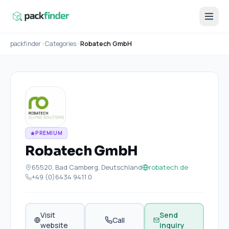
packfinder
›
Categories
›
Robatech GmbH
PREMIUM
Robatech GmbH
65520, Bad Camberg, Deutschland
robatech.de
+49 (0)6434 9411 0
Visit
Send
Call
website
inquiry