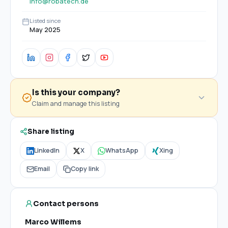
info@robatech.de
Listed since
May 2025
Is this your company?
Claim and manage this listing
Share listing
LinkedIn
X
WhatsApp
Xing
Email
Copy link
Contact persons
Marco Willems