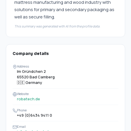
mattress manufacturing and wood industry with
solutions for primary and secondary packaging as
well as secure filling.
This summary was generated with AI from the profile data.
Company details
Address
Im Gründchen 2
65520 Bad Camberg
🇩🇪
Germany
Website
robatech.de
Phone
+49 (0)6434 9411 0
Email