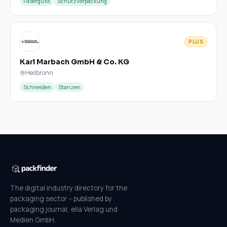
Faserguss
Schutzverpackung
PLUS
Karl Marbach GmbH & Co. KG
Heilbronn
Schneiden
Stanzen
The digital industry directory for the
packaging sector – published by
packaging journal, ella Verlag und
Medien GmbH.